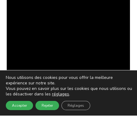
Nous utilisons des cookies pour vous offrir la meilleure
expérience sur notre site.
Vous pouvez en savoir plus sur les cookies que nous utilisons ou
les désactiver dans les
réglages
.
Accepter
Rejeter
Réglages