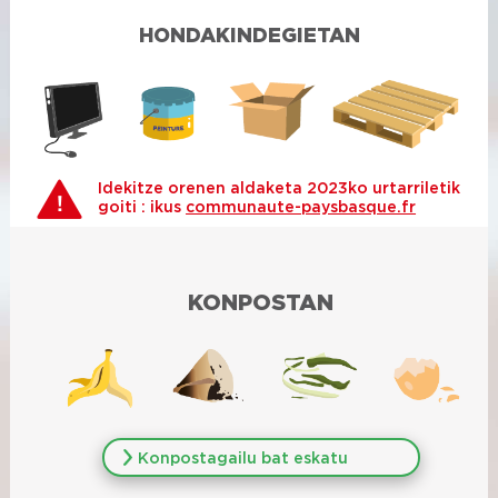
HONDAKINDEGIETAN
Idekitze orenen aldaketa 2023ko urtarriletik
goiti : ikus
communaute-paysbasque.fr
KONPOSTAN
Konpostagailu bat eskatu