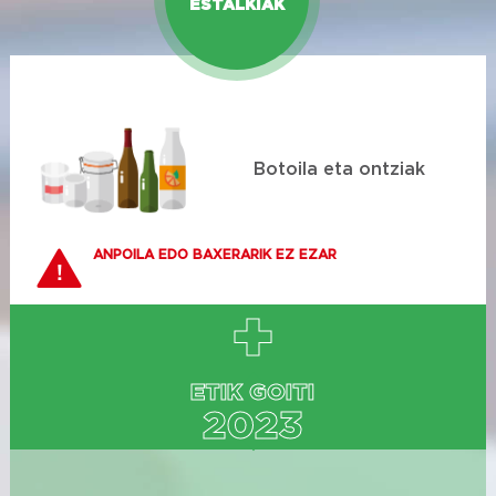
ESTALKIAK
Botoila eta ontziak
ANPOILA EDO BAXERARIK EZ EZAR
ETIK GOITI
2023