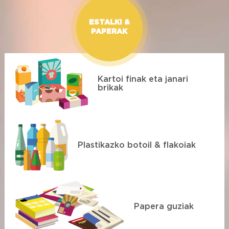
ESTALKI &
PAPERAK
Kartoi finak eta janari
brikak
Plastikazko botoil & flakoiak
Papera guziak