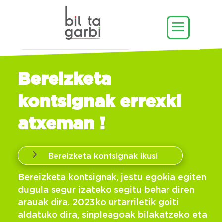
Bereizketa
kontsignak errexki
atxeman !
Bereizketa kontsignak ikusi
Bereizketa kontsignak, jestu egokia egiten
dugula segur izateko segitu behar diren
arauak dira. 2023ko urtarriletik goiti
aldatuko dira, sinpleagoak bilakatzeko eta