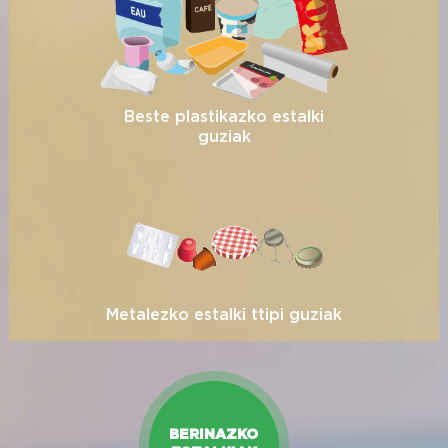
Beste plastikazko estalki
guziak
Metalezko estalki ttipi guziak
BERINAZKO