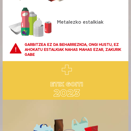
Metalezko estalkiak
GARBITZEA EZ DA BEHARREZKOA, ONGI HUSTU, EZ
AHOKATU ESTALKIAK NAHAS MAHAS EZAR, ZAKURIK
GABE
ETIK GOITI
2023