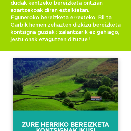
dudak kentzeko bereizketa ontzian
ezartzekoak diren estalkietan.
Eguneroko bereizketa errexteko, Bil ta
Garbik hemen zehazten dizkizu bereizketa
kontsigna guziak : zalantzarik ez gehiago,
jestu onak ezagutzen dituzue !
ZURE HERRIKO BEREIZKETA
KONTSIGNAK IKUSI