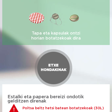
Tapa eta kapsulak
ontzi
horian
botatzekoak dira
ETXE
HONDAKINAK
Estalki eta papera bereizi ondotik
gelditzen direnak
Poltsa beltz hetsi batean botatzekoak (30L)