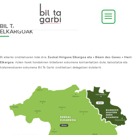
BIL TA GARBI SINDIKATUAREN KIDE DIREN
ELKARGOAK
Bi elkarko sindikatuaren kide dira,
Euskal Hirigune Elkargoa eta « Béarn des Gaves » Herri
Elkargoa
. Azken haiek hondakinen bilketaren eskumena kontserbatzen dute, balioztatze eta
tratamenduaren eskumena Bil Ta Garbi sindikatuari delegatzen dutelarik.