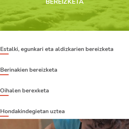
BEREIZKETA
Estalki, egunkari eta aldizkarien bereizketa
Berinakien bereizketa
Oihalen berexketa
Hondakindegietan uztea