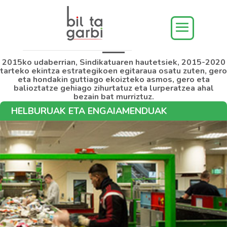
INGURUMEN POLITIKA
2015ko udaberrian, Sindikatuaren hautetsiek, 2015-2020
tarteko ekintza estrategikoen egitaraua osatu zuten, gero
eta hondakin guttiago ekoizteko asmos, gero eta
balioztatze gehiago zihurtatuz eta lurperatzea ahal
bezain bat murriztuz.
HELBURUAK ETA ENGAIAMENDUAK