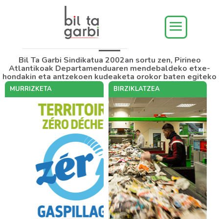
Eginkizunak
Bil Ta Garbi Sindikatua 2002an sortu zen, Pirineo
Atlantikoak Departamenduaren mendebaldeko etxe-
hondakin eta antzekoen kudeaketa orokor baten egiteko
MURRIZKETA
BIRZIKLATZEA