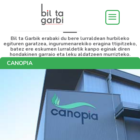
Gure egiturak
Bil ta Garbik erabaki du bere lurraldean hurbileko
egituren garatzea, ingurumenarekiko eragina ttipitzeko,
batez ere eskumen lurraldetik kanpo eginak diren
hondakinen garraio eta leku aldatzeen murrizteko.
CANOPIA